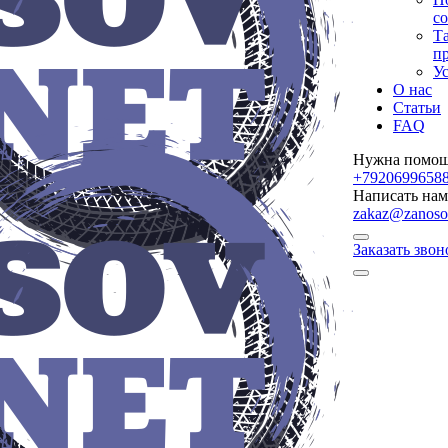
с
Т
п
Ус
О нас
Статьи
FAQ
Нужна помощ
+7920699658
Написать нам
zakaz@zanoso
Заказать звон