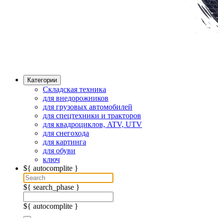
Категории
Складская техника
для внедорожников
для грузовых автомобилей
для спецтехники и тракторов
для квадроциклов, ATV, UTV
для снегохода
для картинга
для обуви
ключ
${ autocomplite }
${ search_phase }
${ autocomplite }