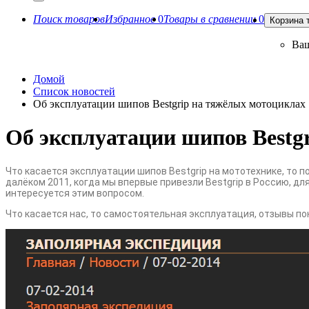
Поиск товаров
Избранное
0
Товары в сравнении
0
Корзина 
Ваш
Домой
Список новостей
Об эксплуатации шипов Bestgrip на тяжёлых мотоциклах
Об эксплуатации шипов Bestg
Что касается эксплуатации шипов Bestgrip на мототехнике, то п
далёком 2011, когда мы впервые привезли Bestgrip в Россию, дл
интересуется этим вопросом.
Что касается нас, то самостоятельная эксплуатация, отзывы по