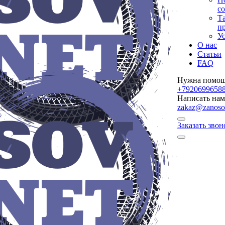
с
Т
п
Ус
О нас
Статьи
FAQ
Нужна помощ
+7920699658
Написать нам
zakaz@zanoso
Заказать звон