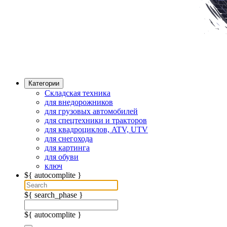
Категории
Складская техника
для внедорожников
для грузовых автомобилей
для спецтехники и тракторов
для квадроциклов, ATV, UTV
для снегохода
для картинга
для обуви
ключ
${ autocomplite }
${ search_phase }
${ autocomplite }